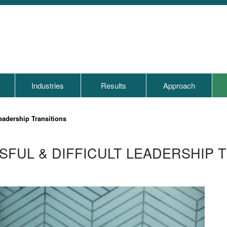
s
Industries
Results
Approach
eadership Transitions
FUL & DIFFICULT LEADERSHIP 