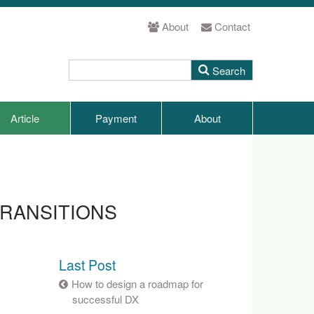
About
Contact
Article
Payment
About
TRANSITIONS
Last Post
How to design a roadmap for
successful DX