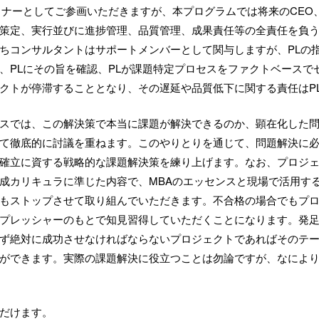
ナーとしてご参画いただきますが、本プログラムでは将来のCEO、
策定、実行並びに進捗管理、品質管理、成果責任等の全責任を負う
ちコンサルタントはサポートメンバーとして関与しますが、PLの
、PLにその旨を確認、PLが課題特定プロセスをファクトベースで
クトが停滞することとなり、その遅延や品質低下に関する責任はP
スでは、この解決策で本当に課題が解決できるのか、顕在化した
て徹底的に討議を重ねます。このやりとりを通じて、問題解決に
確立に資する戦略的な課題解決策を練り上げます。なお、プロジ
成カリキュラに準じた内容で、MBAのエッセンスと現場で活用す
もストップさせて取り組んでいただきます。不合格の場合でもプ
プレッシャーのもとで知見習得していただくことになります。発足
ず絶対に成功させなければならないプロジェクトであればそのテ
ができます。実際の課題解決に役立つことは勿論ですが、なによ
だけます。