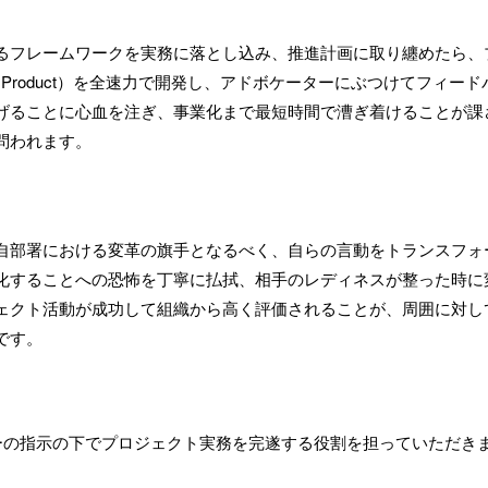
るフレームワークを実務に落とし込み、推進計画に取り纏めたら、
iable Product）を全速力で開発し、アドボケーターにぶつけて
げることに心血を注ぎ、事業化まで最短時間で漕ぎ着けることが課
問われます。
自部署における変革の旗手となるべく、自らの言動をトランスフォ
化することへの恐怖を丁寧に払拭、相手のレディネスが整った時に
ェクト活動が成功して組織から高く評価されることが、周囲に対し
です。
ャーの指示の下でプロジェクト実務を完遂する役割を担っていただき