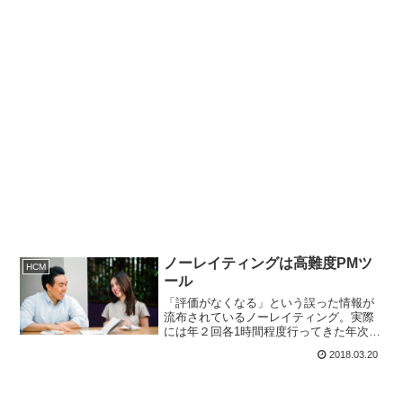
ノーレイティングは高難度PMツ
HCM
ール
「評価がなくなる」という誤った情報が
流布されているノーレイティング。実際
には年２回各1時間程度行ってきた年次相
対評価を止め、週1～2回・15～30分の
2018.03.20
1on1ミーティングで日頃の仕事ぶりに対
するフィードバックを行います。これが
実に難しく、安易に導入すると痛い目に