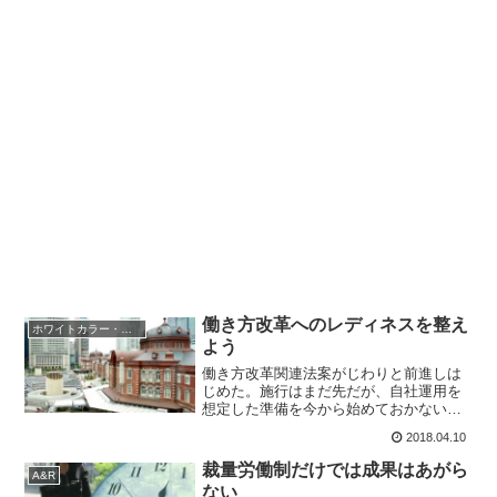
働き方改革へのレディネスを整え
ホワイトカラー・エグゼンプション
よう
働き方改革関連法案がじわりと前進しは
じめた。施行はまだ先だが、自社運用を
想定した準備を今から始めておかないと
いざという時慌てふためくことにもなり
2018.04.10
かねない。裁量労働時間制、同一労働同
一賃金、高度プロフェッショナル制度の
裁量労働制だけでは成果はあがら
A&R
準備についてまとめた。
ない